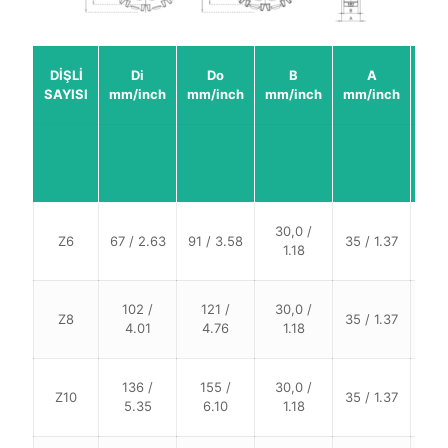
Sq
DİŞLİ
Di
Do
B
A
Bor
SAYISI
mm/inch
mm/inch
mm/inch
mm/inch
mm/
30,0 /
Z6
67 / 2.63
91 / 3.58
35 / 1.37
40
1.18
102 /
121 /
30,0 /
Z8
35 / 1.37
40
4.01
4.76
1.18
136 /
155 /
30,0 /
Z10
35 / 1.37
40
5.35
6.10
1.18