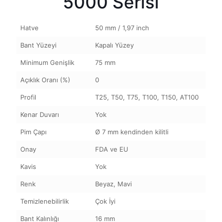
5000 Serisi
Hatve
50 mm / 1,97 inch
Bant Yüzeyi
Kapalı Yüzey
Minimum Genişlik
75 mm
Açıklık Oranı (%)
0
Profil
T25, T50, T75, T100, T150, AT100
Kenar Duvarı
Yok
Pim Çapı
Ø 7 mm kendinden kilitli
Onay
FDA ve EU
Kavis
Yok
Renk
Beyaz, Mavi
Temizlenebilirlik
Çok İyi
Bant Kalınlığı
16 mm