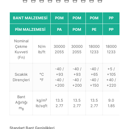
BANT MALZEMESİ
POM
POM
POM
PP
P
PİM MALZEMESİ
PA
POM
PE
PP
P
Nominal
Çekme
N/m
30000
30000
18000
18000
18
Kuvveti
lb/ft
2055
2055
1233
1233
12
(Fn)
-40 /
-40 /
-40 /
+5 /
+5
Sıcaklık
°C
+93
+93
+65
+105
+1
Dirençleri
°F
-40 /
-40 /
-40 /
+40 /
+4
+200
+200
+150
+220
+2
Bant
kg/m²
13.5
13.5
13.5
9.0
9
Ağırlığı
lb/sqft
2.77
2.77
2.77
1.85
1.
m
B
Standart Bant Genişlikleri