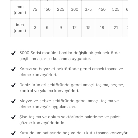
mm
75
150
225
300
375
450
525
600
(nom.)
inch
3
6
9
12
15
18
21
24
(nom.)
5000 Serisi modüler bantlar değişik bir çok sektörde
çeşitli amaçlar ile kullanıma uygundur.
Kırmızı ve beyaz et sektöründe genel amaçlı taşıma ve
eleme konveyörleri.
Deniz ürünleri sektöründe genel amaçlı taşıma, seçme,
kontrol ve yıkama konveyörleri.
Meyve ve sebze sektöründe genel amaçlı taşıma ve
eleme konveyör uygulamaları.
Şişe taşıma ve dolum sektöründe paletleme ve palet
çözme konveyörlerinde.
Kutu dolum hatlarında boş ve dolu kutu taşıma konveyör