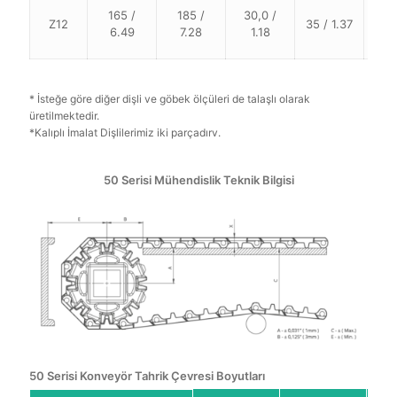
165 /
185 /
30,0 /
Z12
35 / 1.37
40
6.49
7.28
1.18
* İsteğe göre diğer dişli ve göbek ölçüleri de talaşlı olarak
üretilmektedir.
*Kalıplı İmalat Dişlilerimiz iki parçadırv.
50 Serisi Mühendislik Teknik Bilgisi
50 Serisi Konveyör Tahrik Çevresi Boyutları